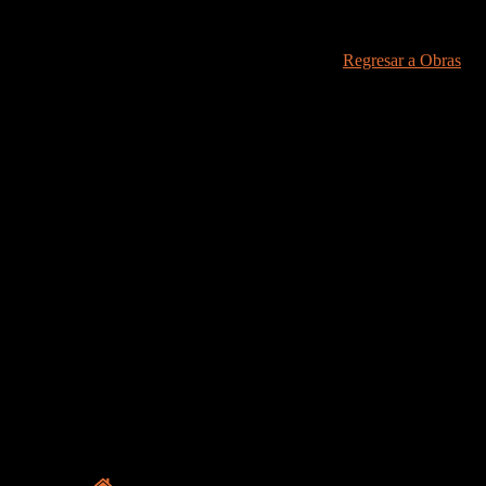
Regresar a Obras
CONTÁCTANOS
Av. Paseo de la Reforma N° 725, Lomas de Chapult