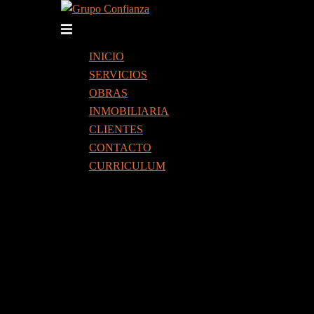
Saltar
al
Alternar
contenido
menú
INICIO
SERVICIOS
OBRAS
INMOBILIARIA
CLIENTES
CONTACTO
CURRICULUM