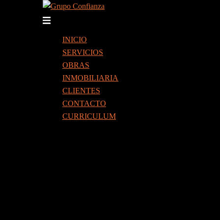
Saltar
al
Alternar
contenido
menú
INICIO
SERVICIOS
OBRAS
INMOBILIARIA
CLIENTES
CONTACTO
CURRICULUM