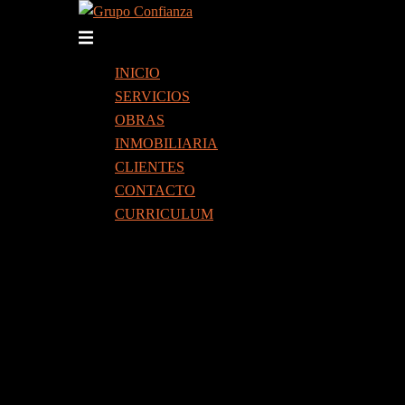
Saltar
al
Alternar
contenido
menú
INICIO
SERVICIOS
OBRAS
INMOBILIARIA
CLIENTES
CONTACTO
CURRICULUM